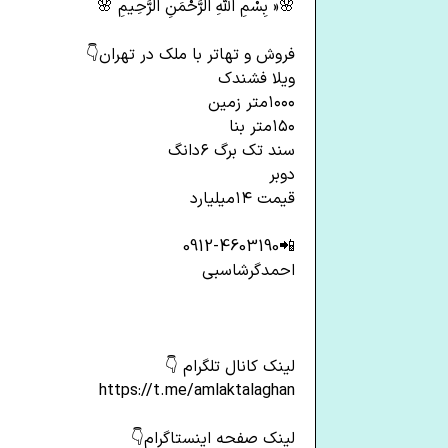
‌‌‌‌🌸« بِسْمِ اللَّهِ الرَّحْمَنِ الرَّحِيمِ 🌸
فروش و تهاتر با ملک در تهران👇
ویلا فشندک
۱۰۰۰متر زمین
۱۵۰متر بنا
سند تک برگ ۶دانگ
دوبر
قیمت ۱۴میلیارد
📲0912-4603190
احمدگرشاسبی
لینک کانال تلگرام 👇
https://t.me/amlaktalaghan
لینک صفحه اینستاگرام👇