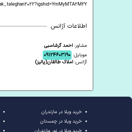
mlak_taleghan2022?igshid=YmMyMTA2M2Y=
اطلاعات آژانس
مشاور:
احمد گرشاسبی
موبایل:
09124603190
آژانس:
املاک طالقان(پالیز)
خرید ویلا در مازندران
خرید ویلا در چمستان
خرید ویلا در نور مازندران