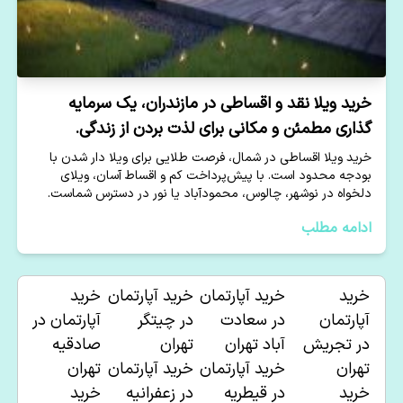
خرید ویلا نقد و اقساطی در مازندران، یک سرمایه
گذاری مطمئن و مکانی برای لذت بردن از زندگی.
خرید ویلا اقساطی در شمال، فرصت طلایی برای ویلا دار شدن با
بودجه محدود است. با پیش‌پرداخت کم و اقساط آسان، ویلای
دلخواه در نوشهر، چالوس، محمودآباد یا نور در دسترس شماست.
ادامه مطلب
خرید
خرید آپارتمان
خرید آپارتمان
خرید
آپارتمان
در
سعادت
در چیتگر
آپارتمان در
در
تجریش
آباد تهران
تهران
صادقیه
تهران
خرید آپارتمان
خرید آپارتمان
تهران
خرید
در
قیطریه
در زعفرانیه
خرید