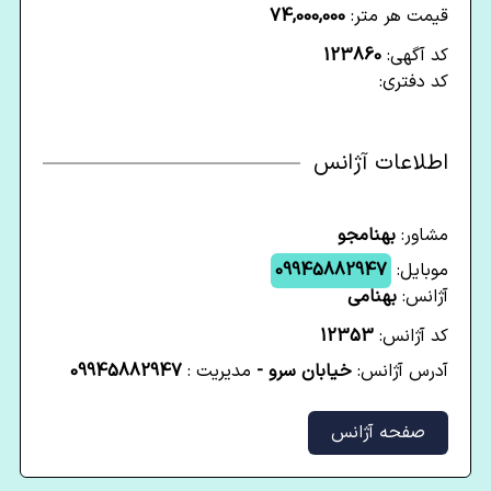
قیمت هر متر:
74,000,000
کد آگهی:
123860
کد دفتری:
اطلاعات آژانس
مشاور:
بهنامجو
موبایل:
09945882947
آژانس:
بهنامی
کد آژانس:
12353
آدرس آژانس:
خیابان سرو -
مدیریت :
09945882947
صفحه آژانس