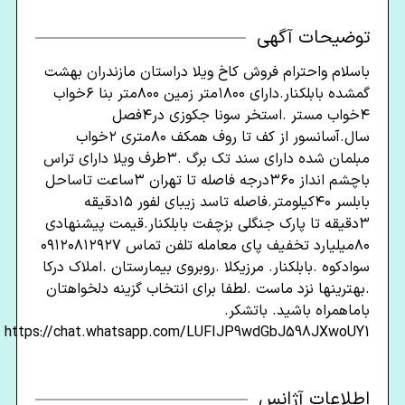
توضیحات آگهی
باسلام واحترام فروش کاخ ویلا دراستان مازندران بهشت
گمشده بابلکنار.دارای ۱۸۰۰متر زمین ۸۰۰متر بنا ۶خواب
۴خواب مستر .استخر سونا جکوزی در۴فصل
سال.آسانسور از کف تا روف همکف ۸۰متری ۲خواب
مبلمان شده دارای سند تک برگ .۳طرف ویلا دارای تراس
باچشم انداز ۳۶۰درجه فاصله تا تهران ۳ساعت تاساحل
بابلسر ۴۰کیلومتر.فاصله تاسد زیبای لفور ۱۵دقیقه
۳دقیقه تا پارک جنگلی بزچفت بابلکنار.قیمت پیشنهادی
۸۰میلیارد تخفیف پای معامله تلفن تماس ۰۹۱۲۰۸۱۲۹۲۷
سوادکوه .بابلکنار. مرزیکلا .روبروی بیمارستان .املاک درکا
.بهترینها نزد ماست .لطفا برای انتخاب گزینه دلخواهتان
باماهمراه باشید. باتشکر.
https://chat.whatsapp.com/LUFIJP9wdGbJ598JXwoUY1
اطلاعات آژانس