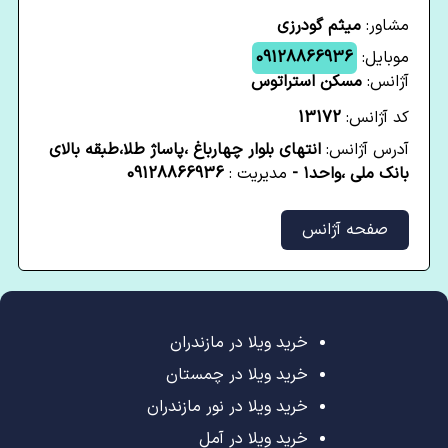
مشاور:
میثم گودرزی
موبایل:
09128866936
آژانس:
مسکن استراتوس
کد آژانس:
13172
آدرس آژانس:
انتهای بلوار چهارباغ ،پاساژ طلا،طبقه بالای
بانک ملی ،واحد۱ -
مدیریت :
09128866936
صفحه آژانس
خرید ویلا در مازندران
خرید ویلا در چمستان
خرید ویلا در نور مازندران
خرید ویلا در آمل