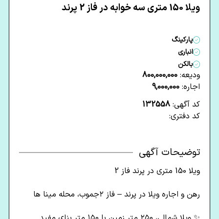
ویلا 150 متری سه خوابه در فاز 2 پرند
پارکینگ
انباری
بالکن
ودیعه:
800,000,000
اجاره:
9,000,000
کد آگهی:
132558
کد دفتری:
توضیحات آگهی
ویلا 150 متری در پرند فاز 2
رهن و اجاره ویلا در پرند – فاز ۲جموب، محله مینا ها
✨ ویلا شمالی، ۲۵۰ متر زمین با ۱۵۰ متر بنای مفید