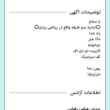
توضیحات آگهی
با سلام
⭕️اجاره نیم طبقه واقع در ریاضی یزدی⭕️
راه جدا
۱۶۰ متر
دوخوابه
کابینت ام دی اف
کف سرامیک
رهن: ۱۰۰
اجاره:۱۵
اطلاعات آژانس
مشاور:
عباس رضایی