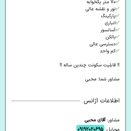
✅️۷۰ متر یکخوابه
✅️نور و نقشه عالی
✅️پارکینگ
✅️انباری
✅️آسانسور
✅️بالکن
✅️دسترسی عالی
✅️کم واحد
‼️ قابلیت سکونت چندین ساله ‼️
مشاور شما: محبی
اطلاعات آژانس
مشاور:
آقای محبی
موبایل:
09192020695