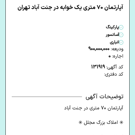
آپارتمان 70 متری یک خوابه در جنت آباد تهران
پارکینگ
آسانسور
انباری
ودیعه:
900,000,000
اجاره:
0
کد آگهی:
131919
کد دفتری:
توضیحات آگهی
آپارتمان 70 متری در جنت آباد
✳️ املاک بزرگ مجلل ✳️