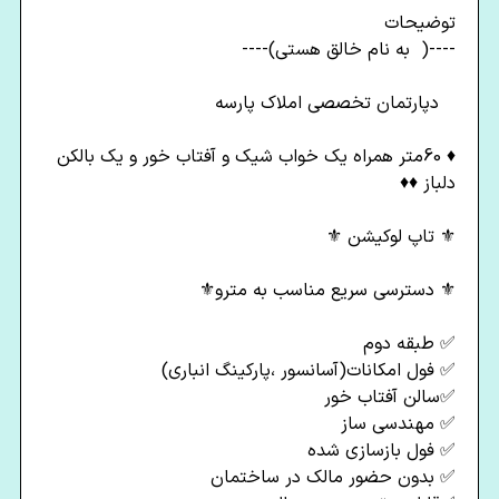
توضیحات
--️️️️--( ️️️ به نام خالق هستی️️️)-️️️️---
️ ️ ️️ دپارتمان تخصصی املاک پارسه ️️️️
♦️ 60متر همراه یک خواب شیک و آفتاب خور و یک بالکن
دلباز ♦️♦️
️️⚜️ تاپ لوکیشن ⚜️
⚜️ دسترسی سریع مناسب به مترو⚜️
✅️ طبقه دوم
✅️ فول امکانات(آسانسور ،پارکینگ انباری)
✅️سالن آفتاب خور
✅️ مهندسی ساز
✅️ فول بازسازی شده
✅️ بدون حضور مالک در ساختمان‌