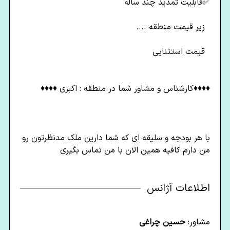
✅️قابلیت تمدید چند ساله
️️️️️ ️️ زیر قیمت منطقه ....️️️️️ ️️️️️
️️ ️ ️️️️قیمت استثنایی ️️️️️️️️️️️
♦️♦️♦️♦️کارشناس و مشاور شما در منطقه : اکبری ♦️♦️♦️♦️
با هر بودجه و سلیقه ای که شما دارین ملک مدنظرتون رو
من دارم کافیه همین الان با من تماس بگیری
اطلاعات آژانس
مشاور:
حسین چراغی