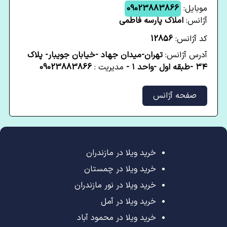
موبایل:
09023883866
آژانس:
املاک پارسه فاطمی
کد آژانس:
12856
آدرس آژانس:
تهران-میدان جهاد -خیابان جویبار- پلاک
۳۴ -طبقه اول -واحد ۱ -
مدیریت :
09023883866
صفحه آژانس
خرید ویلا در مازندران
خرید ویلا در چمستان
خرید ویلا در نور مازندران
خرید ویلا در آمل
خرید ویلا در محمود آباد