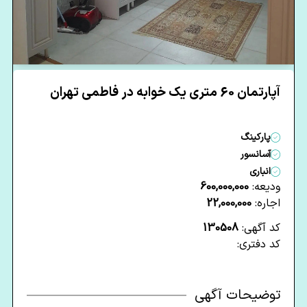
آپارتمان 60 متری یک خوابه در فاطمی تهران
پارکینگ
آسانسور
انباری
ودیعه:
600,000,000
اجاره:
22,000,000
کد آگهی:
130508
کد دفتری:
توضیحات آگهی