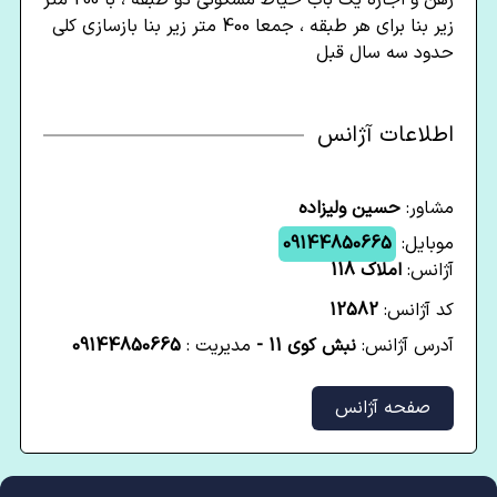
رهن و اجاره یک باب حیاط مسکونی دو طبقه ، با 200 متر
زیر بنا برای هر طبقه ، جمعا 400 متر زیر بنا بازسازی کلی
حدود سه سال قبل
اطلاعات آژانس
مشاور:
حسین ولیزاده
موبایل:
09144850665
آژانس:
املاک 118
کد آژانس:
12582
آدرس آژانس:
نبش کوی 11 -
مدیریت :
09144850665
صفحه آژانس