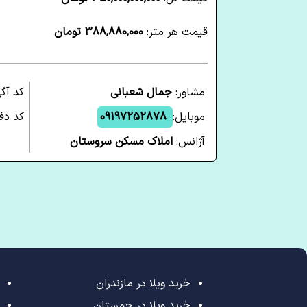
قیمت هر متر:
388,880,000 تومان
مشاور:
جمال شعبانی
کد آگ
موبایل:
09197252878
کد دفت
آژانس:
املاک مسکن سروستان
خرید ویلا در مازندران
خرید ویلا در چمستان