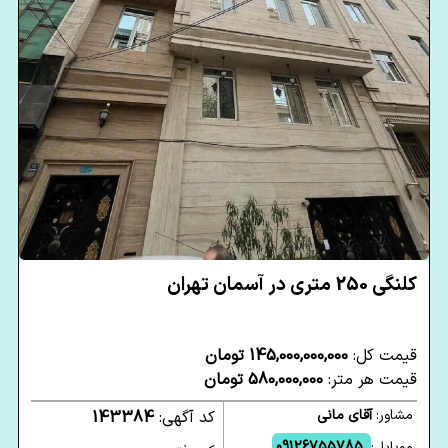
کلنگی 250 متری در آسمان تهران
قیمت کل:
145,000,000,000 تومان
قیمت هر متر:
580,000,000 تومان
مشاور:
آقای مانی
کد آگهی:
143384
موبایل:
09126755785