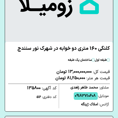
کلنگی 160 متری دو خوابه در شهرک نور سنندج
طبقه اول
ساختمان یک طبقه
قیمت کل:
13,000,000,000 تومان
قیمت هر متر:
81,250,000 تومان
مشاور:
محمد طاهر زاهدی
کد آگهی:
135800
موبایل:
09183710608
کد دفتری:
516
آژانس:
املاک ژینگه