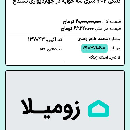
کلنگی 302 متری سه خوابه در چهاردیواری سنندج
قیمت کل:
20,000,000,000 تومان
قیمت هر متر:
66,220,000 تومان
مشاور:
محمد طاهر زاهدی
کد آگهی:
137043
موبایل:
09183710608
کد دفتری:
517
آژانس:
املاک ژینگه