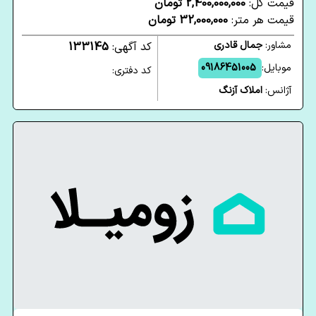
قیمت کل:
2,400,000,000 تومان
قیمت هر متر:
32,000,000 تومان
مشاور:
جمال قادری
کد آگهی:
133145
موبایل:
09186451005
کد دفتری:
آژانس:
املاک آزنگ