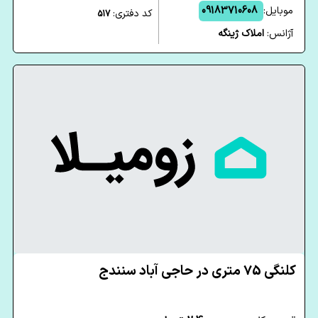
موبایل:
09183710608
کد دفتری:
517
آژانس:
املاک ژینگه
کلنگی 75 متری در حاجی آباد سنندج