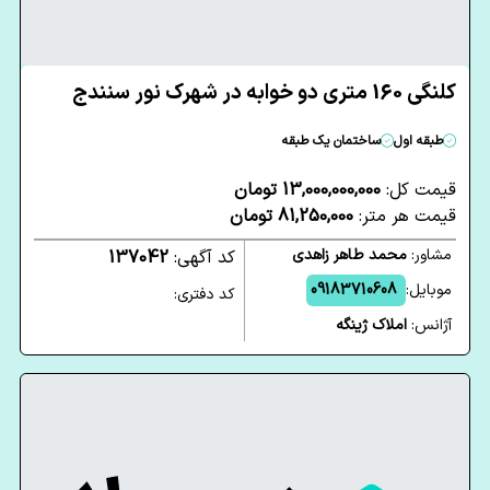
کلنگی 160 متری دو خوابه در شهرک نور سنندج
طبقه اول
ساختمان یک طبقه
قیمت کل:
13,000,000,000 تومان
قیمت هر متر:
81,250,000 تومان
مشاور:
محمد طاهر زاهدی
کد آگهی:
137042
موبایل:
09183710608
کد دفتری:
آژانس:
املاک ژینگه