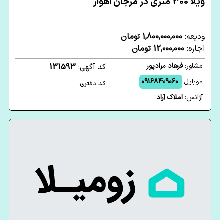
ویلا 300 متری در مرجان اهواز
ودیعه:
1,800,000,000 تومان
اجاره:
12,000,000 تومان
مشاور:
فرهاد مرادپور
کد آگهی:
131593
موبایل:
09168409060
کد دفتری:
آژانس:
املاک آراد