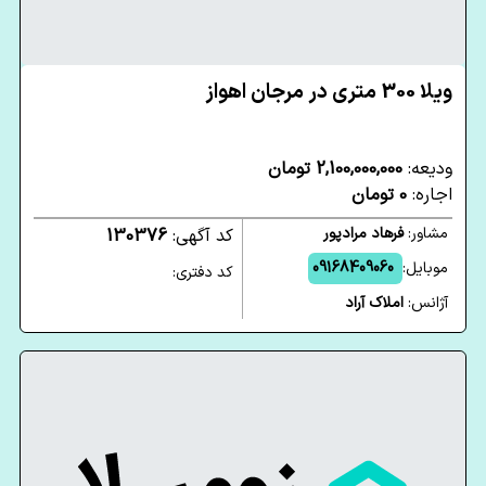
ویلا 300 متری در مرجان اهواز
ودیعه:
2,100,000,000 تومان
اجاره:
0 تومان
مشاور:
فرهاد مرادپور
کد آگهی:
130376
موبایل:
09168409060
کد دفتری:
آژانس:
املاک آراد