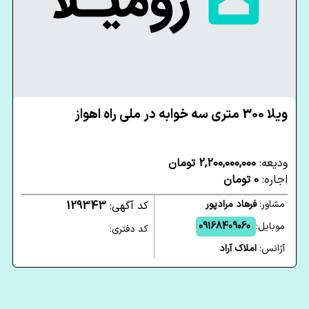
ویلا 300 متری سه خوابه در ملی راه اهواز
ودیعه:
2,200,000,000 تومان
اجاره:
0 تومان
مشاور:
فرهاد مرادپور
کد آگهی:
129343
موبایل:
09168409060
کد دفتری:
آژانس:
املاک آراد