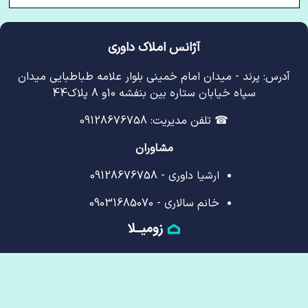
آژانس املاک داوری
آدرس: پرند - میدان امام خمینی بلوار علامه طباطبایی میدان
سپاه خیابان ستاره بین بنفشه 10و 8 پلاک44
☎ تلفن مدیریت: 09128676758
مشاوران
ارشیا داوری - 09128676758
خانم سالاری - 09031685070