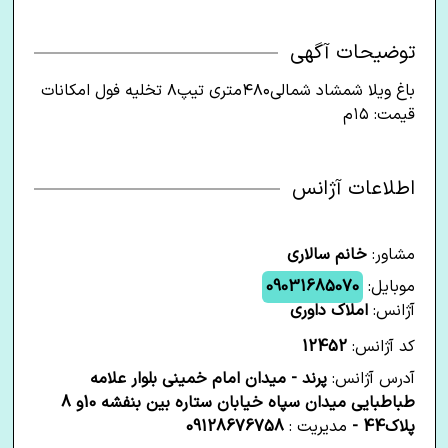
توضیحات آگهی
باغ ویلا شمشاد شمالی۴۸۰متری تیپ۸ تخلیه فول امکانات
قیمت: ۱۵م
اطلاعات آژانس
مشاور:
خانم سالاری
موبایل:
09031685070
آژانس:
املاک داوری
کد آژانس:
12452
آدرس آژانس:
پرند - میدان امام خمینی بلوار علامه
طباطبایی میدان سپاه خیابان ستاره بین بنفشه 10و 8
پلاک44 -
مدیریت :
09128676758