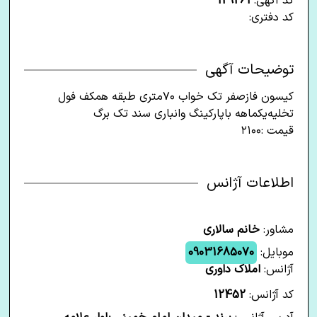
کد آگهی:
129261
کد دفتری:
توضیحات آگهی
کیسون فازصفر تک خواب ۷۰متری طبقه همکف فول
تخلیه‌یکماهه باپارکینگ وانباری سند تک برگ
قیمت :۲۱۰۰
اطلاعات آژانس
مشاور:
خانم سالاری
موبایل:
09031685070
آژانس:
املاک داوری
کد آژانس:
12452