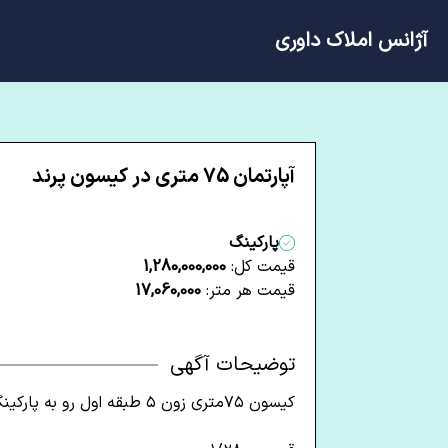
آژانس املاک داوری
آپارتمان 75 متری در کیسون پرند
پارکینگ
قیمت کل:
1,280,000,000
قیمت هر متر:
17,060,000
توضیحات آگهی
کیسون ۷۵متری زون ۵ طبقه اول رو به پارکینگ فول فول امکانات تخلیه بروز