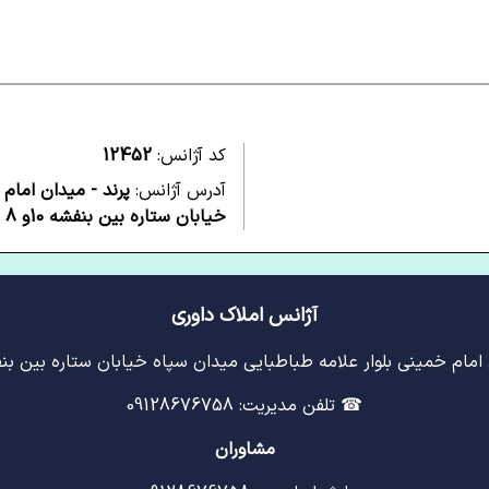
کد آژانس:
12452
آدرس آژانس:
پرند - میدان امام
خیابان ستاره بین بنفشه 10و 8 پلاک44 -
آژانس املاک داوری
مام خمینی بلوار علامه طباطبایی میدان سپاه خیابان ستاره بین بنفشه 10و 8 پ
☎ تلفن مدیریت: 09128676758
مشاوران