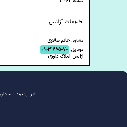
قیمت :۱/۲۸۰
اطلاعات آژانس
مشاور:
خانم سالاری
موبایل:
09031685070
آژانس:
املاک داوری
آدرس: پرند - میدان ا