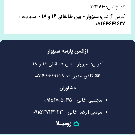
کد آژانس:
12374
آدرس آژانس:
سبزوار - بین طالقانی 16 و 18 -
مدیریت :
05144641627
آژانس پارسه سبزوار
آدرس: سبزوار - بین طالقانی 16 و 18
☎ تلفن مدیریت: 05144641627
مشاوران
مجتبی خانی - 09151705045
موسی الرضا خانی - 09153714223