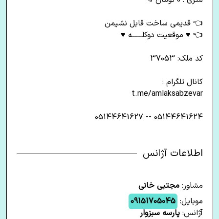
متری : 0 تومان💸
👈 قدیمی ساخت قابل نشیمن
👈 ♥ موقعیت دوکلـــــــه ♥
کد ملک: 37053
کانال تلگرام :
t.me/amlaksabzevar
05144641624 -- 05144641627
اطلاعات آژانس
مشاور:
مجتبی خانی
موبایل:
09151705045
آژانس:
پارسه سبزوار