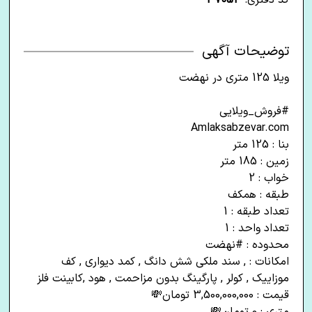
کد دفتری:
37053
توضیحات آگهی
ویلا 125 متری در نهضت
#فروش_ویلایی
Amlaksabzevar.com
بنا : 125 متر
زمین : 185 متر
خواب : 2
طبقه : همکف
تعداد طبقه : 1
تعداد واحد : 1
محدوده : #نهضت
امکانات : , سند ملکی شش دانگ , کمد دیواری , کف
موزاییک , کولر , پارگینگ بدون مزاحمت , هود ,کابینت فلز
قیمت : 3,500,000,000 تومان💸