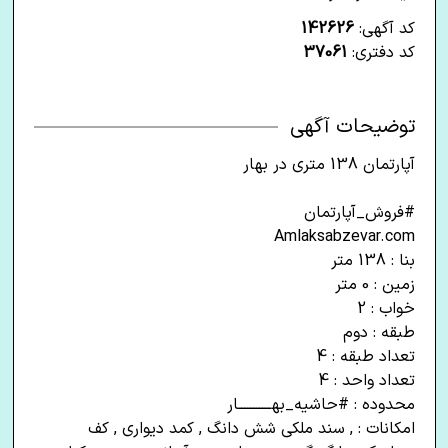
کد آگهی:
142626
کد دفتری:
37061
توضیحات آگهی
آپارتمان 138 متری در بهار
#فروش_آپارتمان
Amlaksabzevar.com
بنا : 138 متر
زمین : 0 متر
خواب : 2
طبقه : دوم
تعداد طبقه : 4
تعداد واحد : 4
محدوده : #حاشیه_بهـــــــــــار
امکانات : , سند ملکی شش دانگ , کمد دیواری , کف