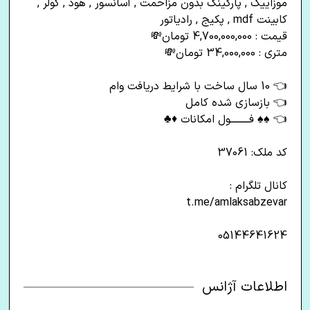
موزاییک , پارگینگ بدون مزاحمت , آسانسور , هود , کولر ,
کابینت mdf , پکیج , رادیاتور
قیمت : 4,700,000,000 تومان💸
متری : 34,000,000 تومان💸
👈 10 سال ساخت با شرایط دریافت وام
👈 بازسازی شده کامل
👈 ♠♠ فـــــــــول امکانات ♦♣
کد ملک: 37061
کانال تلگرام :
t.me/amlaksabzevar
05144641624
اطلاعات آژانس