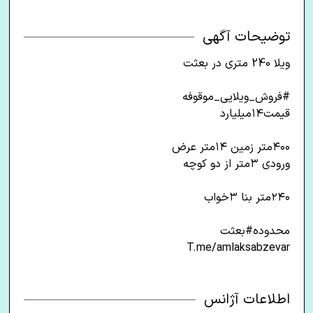
توضیحات آگهی
ویلا 240 متری در بعثت
#فروش_ویلایی_موقوفه
قیمت۱۴میلیارد
۴۰۰متر زمین ۱۴متر عرض
ورودی ۳متر از دو کوچه
۲۴۰متر بنا ۳خواب
محدوده#بعثت
T.me/amlaksabzevar
اطلاعات آژانس